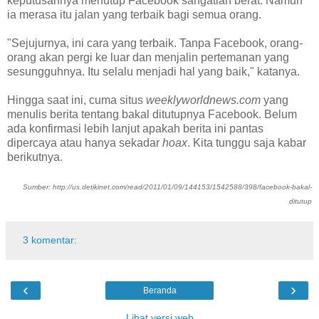
keputusannya menutup Facebook sangatlah berat. Namun
ia merasa itu jalan yang terbaik bagi semua orang.
"Sejujurnya, ini cara yang terbaik. Tanpa Facebook, orang-
orang akan pergi ke luar dan menjalin pertemanan yang
sesungguhnya. Itu selalu menjadi hal yang baik," katanya.
Hingga saat ini, cuma situs
weeklyworldnews.com
yang
menulis berita tentang bakal ditutupnya Facebook. Belum
ada konfirmasi lebih lanjut apakah berita ini pantas
dipercaya atau hanya sekadar
hoax
. Kita tunggu saja kabar
berikutnya.
Sumber: http://us.detikinet.com/read/2011/01/09/144153/1542588/398/facebook-bakal-
ditutup
3 komentar:
‹
›
Beranda
Lihat versi web